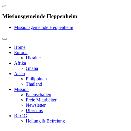
Missionsgemeinde Heppenheim
Missionsgemeinde Heppenheim
Home
Europa
Ukraine
Afrika
Ghana
Asien
Philippinen
Thailand
Mission
Patenschaften
Freie Mitarbeiter
Newsletter
Über uns
BLOG
Heilung & Befreiung