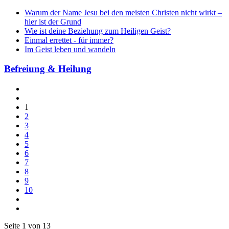
Warum der Name Jesu bei den meisten Christen nicht wirkt –
hier ist der Grund
Wie ist deine Beziehung zum Heiligen Geist?
Einmal errettet - für immer?
Im Geist leben und wandeln
Befreiung & Heilung
1
2
3
4
5
6
7
8
9
10
Seite 1 von 13