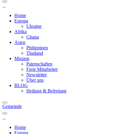
Home
Europa
Ukraine
Afrika
Ghana
Asien
Philippinen
Thailand
Mission
Patenschaften
Freie Mitarbeiter
Newsletter
Über uns
BLOG
Heilung & Befreiung
Gemeinde
Home
Europa