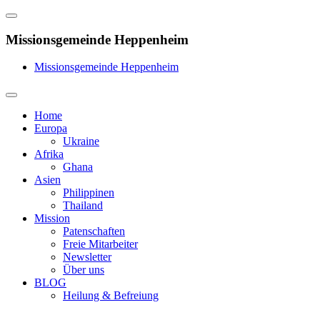
Missionsgemeinde Heppenheim
Missionsgemeinde Heppenheim
Home
Europa
Ukraine
Afrika
Ghana
Asien
Philippinen
Thailand
Mission
Patenschaften
Freie Mitarbeiter
Newsletter
Über uns
BLOG
Heilung & Befreiung