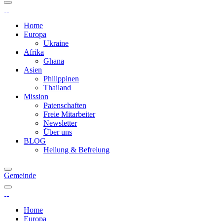
Home
Europa
Ukraine
Afrika
Ghana
Asien
Philippinen
Thailand
Mission
Patenschaften
Freie Mitarbeiter
Newsletter
Über uns
BLOG
Heilung & Befreiung
Gemeinde
Home
Europa