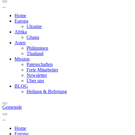
Home
Europa
Ukraine
Afrika
Ghana
Asien
Philippinen
Thailand
Mission
Patenschaften
Freie Mitarbeiter
Newsletter
Über uns
BLOG
Heilung & Befreiung
Gemeinde
Home
Europa