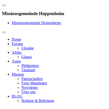
Missionsgemeinde Heppenheim
Missionsgemeinde Heppenheim
Home
Europa
Ukraine
Afrika
Ghana
Asien
Philippinen
Thailand
Mission
Patenschaften
Freie Mitarbeiter
Newsletter
Über uns
BLOG
Heilung & Befreiung